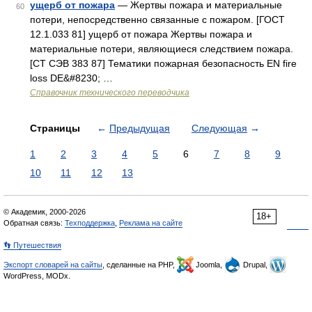
ущерб от пожара
— Жертвы пожара и материальные
60
потери, непосредственно связанные с пожаром. [ГОСТ
12.1.033 81] ущерб от пожара Жертвы пожара и
материальные потери, являющиеся следствием пожара.
[СТ СЭВ 383 87] Тематики пожарная безопасность EN fire
loss DE&#8230; …
Справочник технического переводчика
Страницы
←
Предыдущая
Следующая
→
1
2
3
4
5
6
7
8
9
10
11
12
13
© Академик, 2000-2026
18+
Обратная связь:
Техподдержка
,
Реклама на сайте
👣 Путешествия
Экспорт словарей на сайты
, сделанные на PHP,
Joomla,
Drupal,
WordPress, MODx.